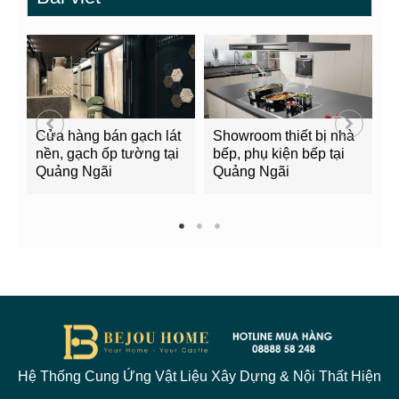
Cửa hàng bán gạch lát
Showroom thiết bị nhà
B
nền, gạch ốp tường tại
bếp, phụ kiện bếp tại
Q
Quảng Ngãi
Quảng Ngãi
2
1
2
3
Hệ Thống Cung Ứng Vật Liệu Xây Dựng & Nội Thất Hiện