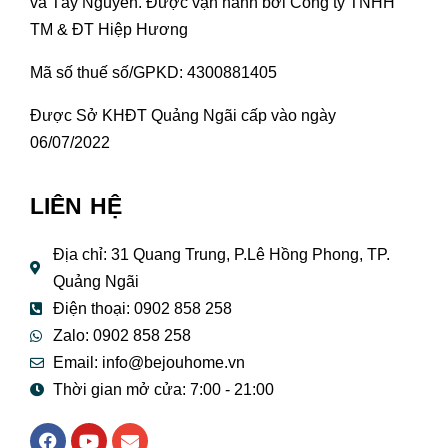
và Tây Nguyên. Được vận hành bởi Công ty TNHH
TM & ĐT Hiệp Hương
Mã số thuế số/GPKD: 4300881405
Được Sở KHĐT Quảng Ngãi cấp vào ngày
06/07/2022
LIÊN HỆ
Địa chỉ: 31 Quang Trung, P.Lê Hồng Phong, TP.
Quảng Ngãi
Điện thoại: 0902 858 258
Zalo: 0902 858 258
Email:
info@bejouhome.vn
Thời gian mở cửa: 7:00 - 21:00
F
Y
E