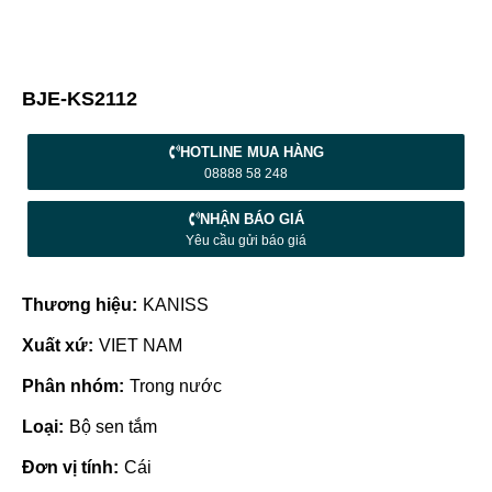
BJE-KS2112
HOTLINE MUA HÀNG
08888 58 248
NHẬN BÁO GIÁ
Yêu cầu gửi báo giá
Thương hiệu:
KANISS
Xuất xứ:
VIET NAM
Phân nhóm:
Trong nước
Loại:
Bộ sen tắm
Đơn vị tính:
Cái