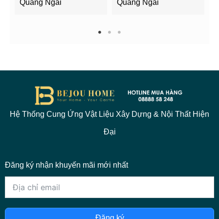
Quảng Ngãi
Quảng Ngãi
2
1
2
3
Hệ Thống Cung Ứng Vật Liệu Xây Dựng & Nội Thất Hiện
Đại
Đăng ký nhận khuyến mãi mới nhất
Đăng ký