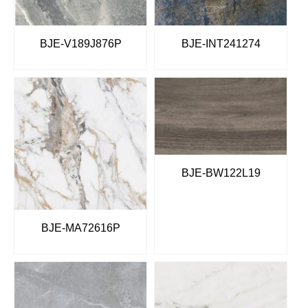
BJE-V189J876P
BJE-INT241274
BJE-BW122L19
BJE-MA72616P