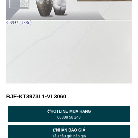
BJE-KT3973L1-VL3060
HOTLINE MUA HÀNG
08888 58 248
NHẬN BÁO GIÁ
Yêu cầu gửi báo giá