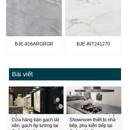
BJE-816ARGRGR
BJE-INT241270
Bài viết
Cửa hàng bán gạch lát
Showroom thiết bị nhà
B
nền, gạch ốp tường tại
bếp, phụ kiện bếp tại
Q