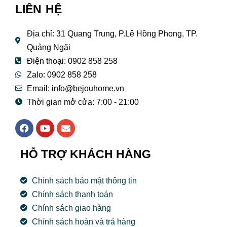
LIÊN HỆ
Địa chỉ: 31 Quang Trung, P.Lê Hồng Phong, TP.
Quảng Ngãi
Điện thoại: 0902 858 258
Zalo: 0902 858 258
Email:
info@bejouhome.vn
Thời gian mở cửa: 7:00 - 21:00
F
Y
E
a
o
n
c
u
v
e
t
e
HỖ TRỢ KHÁCH HÀNG
b
u
l
o
b
o
o
e
p
Chính sách bảo mật thông tin
k
e
Chính sách thanh toán
Chính sách giao hàng
Chính sách hoàn và trả hàng