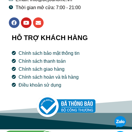
Thời gian mở cửa: 7:00 - 21:00
F
Y
E
a
o
n
c
u
v
e
t
e
HỖ TRỢ KHÁCH HÀNG
b
u
l
o
b
o
o
e
p
Chính sách bảo mật thông tin
k
e
Chính sách thanh toán
Chính sách giao hàng
Chính sách hoàn và trả hàng
Điều khoản sử dụng