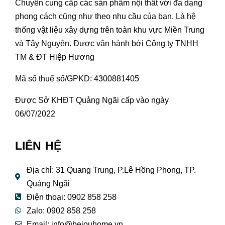
Chuyên cung cấp các sản phẩm nội thất với đa dạng
phong cách cũng như theo nhu cầu của bạn. Là hệ
thống vật liệu xây dựng trên toàn khu vực Miền Trung
và Tây Nguyên. Được vận hành bởi Công ty TNHH
TM & ĐT Hiệp Hương
Mã số thuế số/GPKD: 4300881405
Được Sở KHĐT Quảng Ngãi cấp vào ngày
06/07/2022
LIÊN HỆ
Địa chỉ: 31 Quang Trung, P.Lê Hồng Phong, TP.
Quảng Ngãi
Điện thoại: 0902 858 258
Zalo: 0902 858 258
Email:
info@bejouhome.vn