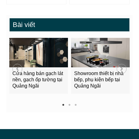
Bài viết
Cửa hàng bán gạch lát
Showroom thiết bị nhà
B
nền, gạch ốp tường tại
bếp, phụ kiện bếp tại
Q
Quảng Ngãi
Quảng Ngãi
2
1
2
3