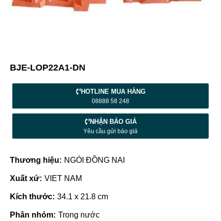
BJE-LOP22A1-DN
HOTLINE MUA HÀNG
08888 58 248
NHẬN BÁO GIÁ
Yêu cầu gửi báo giá
Thương hiệu:
NGÓI ĐỒNG NAI
Xuất xứ:
VIET NAM
Kích thước:
34.1 x 21.8 cm
Phân nhóm:
Trong nước