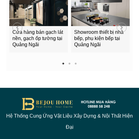
Cửa hàng bán gạch lát
Showroom thiết bị nhà
B
nền, gạch ốp tường tại
bếp, phụ kiện bếp tại
Q
Quảng Ngãi
Quảng Ngãi
2
1
2
3
Hệ Thống Cung Ứng Vật Liệu Xây Dựng & Nội Thất Hiện
Đại