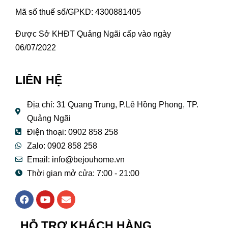
Mã số thuế số/GPKD: 4300881405
Được Sở KHĐT Quảng Ngãi cấp vào ngày
06/07/2022
LIÊN HỆ
Địa chỉ: 31 Quang Trung, P.Lê Hồng Phong, TP.
Quảng Ngãi
Điện thoại: 0902 858 258
Zalo: 0902 858 258
Email:
info@bejouhome.vn
Thời gian mở cửa: 7:00 - 21:00
F
Y
E
a
o
n
c
u
v
e
t
e
HỖ TRỢ KHÁCH HÀNG