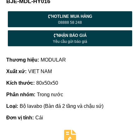
BJE-MDL-HY016
HOTLINE MUA HÀNG
08888 58 248
NHẬN BÁO GIÁ
Yêu cầu gửi báo giá
Thương hiệu:
MODULAR
Xuất xứ:
VIET NAM
Kích thước:
80x50x50
Phân nhóm:
Trong nước
Loại:
Bộ lavabo (Bàn đá 2 tầng và chậu sứ)
Đơn vị tính:
Cái