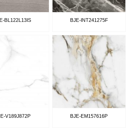
E-BL122L13IS
BJE-INT241275F
JE-V189J872P
BJE-EM157616P