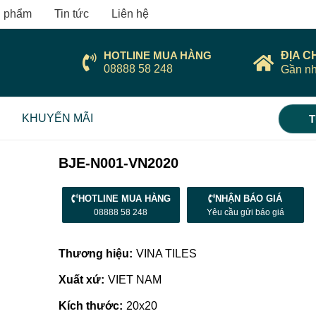
 phẩm
Tin tức
Liên hệ
HOTLINE MUA HÀNG
ĐỊA C
08888 58 248
Gần nh
KHUYẾN MÃI
T
BJE-N001-VN2020
HOTLINE MUA HÀNG
NHẬN BÁO GIÁ
08888 58 248
Yêu cầu gửi báo giá
Thương hiệu:
VINA TILES
Xuất xứ:
VIET NAM
Kích thước:
20x20