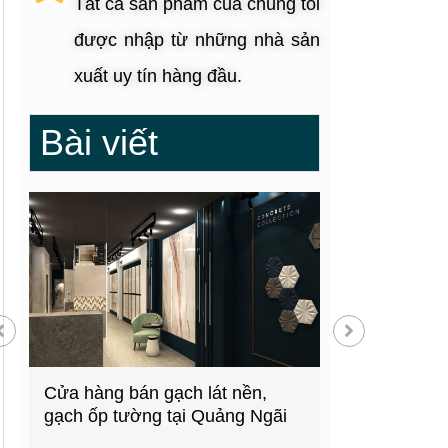
Tất cả sản phẩm của chúng tôi
được nhập từ những nhà sản
xuất uy tín hàng đầu.
Bài viết
g
Cửa hàng bán gạch lát nền,
Showroom thiế
gạch ốp tường tại Quảng Ngãi
kiện bếp tại 