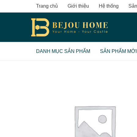
Skip
Trang chủ
Giới thiệu
Hệ thống
Sản
to
content
DANH MỤC SẢN PHẨM
SẢN PHẨM MỚI