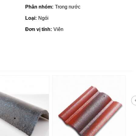
Phân nhóm:
Trong nước
Loại:
Ngói
Đơn vị tính:
Viên
Giá vật liệu xây dựng tại Quản
Ngãi | Cập nhật mới nhất 2022