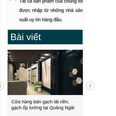
Tất cả sản phẩm của chúng tôi
được nhập từ những nhà sản
xuất uy tín hàng đầu.
Bài viết
g
Cửa hàng bán gạch lát nền,
Showroom thiế
gạch ốp tường tại Quảng Ngãi
kiện bếp tại 