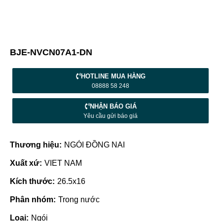
BJE-NVCN07A1-DN
HOTLINE MUA HÀNG
08888 58 248
NHẬN BÁO GIÁ
Yêu cầu gửi báo giá
Thương hiệu:
NGÓI ĐỒNG NAI
Xuất xứ:
VIET NAM
Kích thước:
26.5x16
Phân nhóm:
Trong nước
Loại:
Ngói