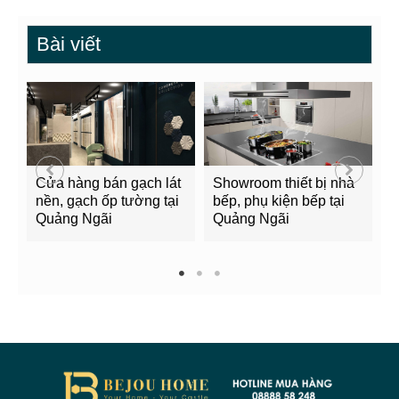
Bài viết
Cửa hàng bán gạch lát
Showroom thiết bị nhà
B
nền, gạch ốp tường tại
bếp, phụ kiện bếp tại
Q
Quảng Ngãi
Quảng Ngãi
2
1
2
3