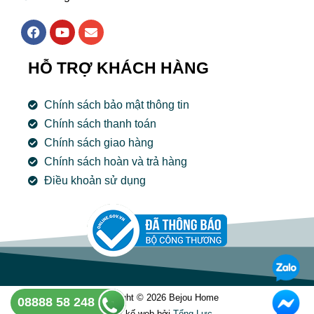
F
Y
E
a
o
n
c
u
v
e
t
e
HỖ TRỢ KHÁCH HÀNG
b
u
l
o
b
o
o
e
p
Chính sách bảo mật thông tin
k
e
Chính sách thanh toán
Chính sách giao hàng
Chính sách hoàn và trả hàng
Điều khoản sử dụng
Copyright © 2026 Bejou Home
08888 58 248
Thiết kế web bởi
Tổng Lưc