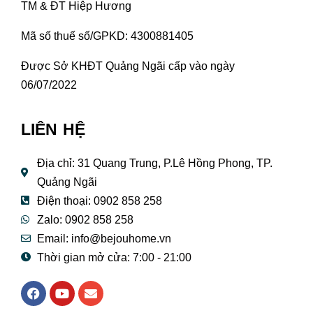
TM & ĐT Hiệp Hương
Mã số thuế số/GPKD: 4300881405
Được Sở KHĐT Quảng Ngãi cấp vào ngày
06/07/2022
LIÊN HỆ
Địa chỉ: 31 Quang Trung, P.Lê Hồng Phong, TP.
Quảng Ngãi
Điện thoại: 0902 858 258
Zalo: 0902 858 258
Email:
info@bejouhome.vn
Thời gian mở cửa: 7:00 - 21:00
F
Y
E
a
o
n
c
u
v