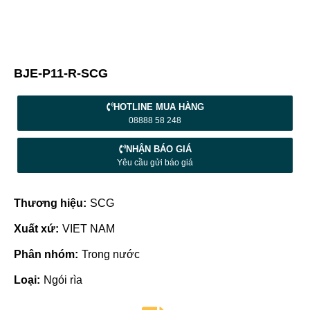
BJE-P11-R-SCG
HOTLINE MUA HÀNG
08888 58 248
NHẬN BÁO GIÁ
Yêu cầu gửi báo giá
Thương hiệu:
SCG
Xuất xứ:
VIET NAM
Phân nhóm:
Trong nước
Loại:
Ngói rìa