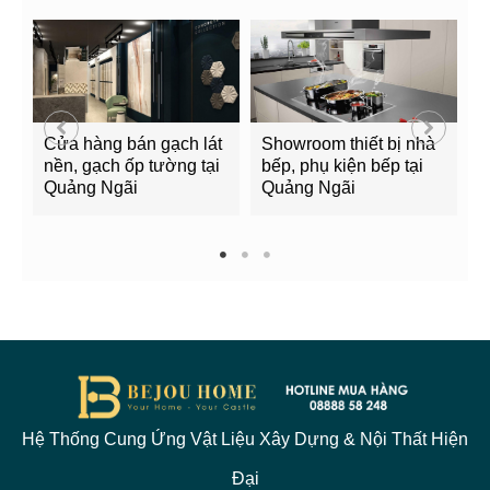
Cửa hàng bán gạch lát
Showroom thiết bị nhà
B
nền, gạch ốp tường tại
bếp, phụ kiện bếp tại
Q
Quảng Ngãi
Quảng Ngãi
2
1
2
3
Hệ Thống Cung Ứng Vật Liệu Xây Dựng & Nội Thất Hiện
Đại