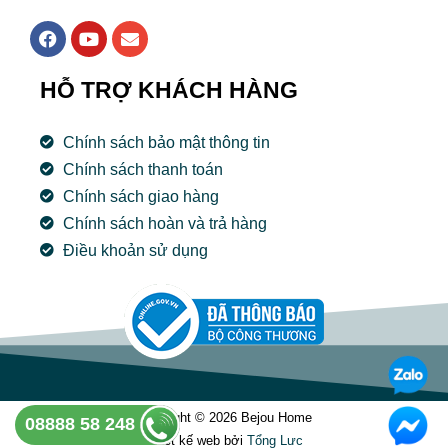
F
Y
E
a
o
n
c
u
v
e
t
e
HỖ TRỢ KHÁCH HÀNG
b
u
l
o
b
o
o
e
p
Chính sách bảo mật thông tin
k
e
Chính sách thanh toán
Chính sách giao hàng
Chính sách hoàn và trả hàng
Điều khoản sử dụng
Copyright © 2026 Bejou Home
08888 58 248
Thiết kế web bởi
Tổng Lưc