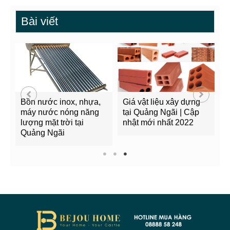
Bài viết
p
Bồn nước inox, nhựa,
Giá vật liệu xây dựng
C
máy nước nóng năng
tại Quảng Ngãi | Cập
n
lượng mặt trời tại
nhật mới nhất 2022
Q
Quảng Ngãi
1
2
3