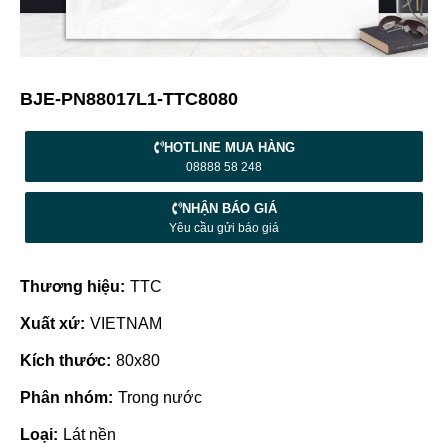
BJE-PN88017L1-TTC8080
HOTLINE MUA HÀNG
08888 58 248
NHẬN BÁO GIÁ
Yêu cầu gửi báo giá
Thương hiệu:
TTC
Xuất xứ:
VIETNAM
Kích thước:
80x80
Phân nhóm:
Trong nước
Loại:
Lát nền