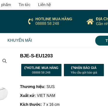
 phẩm
Tin tức
Liên hệ
HOTLINE MUA HÀNG
ĐỊA C
08888 58 248
Gần nh
KHUYẾN MÃI
T
BJE-S-EU1203
HOTLINE MUA HÀNG
NHẬN BÁO GIÁ
08888 58 248
Yêu cầu gửi báo giá
Thương hiệu:
SUS
Xuất xứ:
VIET NAM
Kích thước:
7 x 16 cm