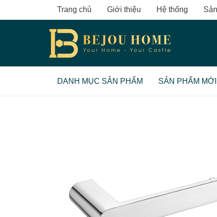
Skip
Trang chủ
Giới thiệu
Hệ thống
Sản
to
content
DANH MỤC SẢN PHẨM
SẢN PHẨM MỚI