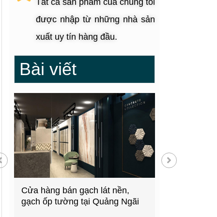
Tất cả sản phẩm của chúng tôi
được nhập từ những nhà sản
xuất uy tín hàng đầu.
Bài viết
g
Cửa hàng bán gạch lát nền,
Showroom thiế
gạch ốp tường tại Quảng Ngãi
kiện bếp tại 