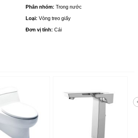
Phân nhóm:
Trong nước
Loại:
Vòng treo giấy
Đơn vị tính:
Cái
Giá vật liệu xây dựng tại Quản
Ngãi | Cập nhật mới nhất 2022