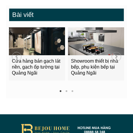
Bài viết
Cửa hàng bán gạch lát
Showroom thiết bị nhà
B
nền, gạch ốp tường tại
bếp, phụ kiện bếp tại
Q
Quảng Ngãi
Quảng Ngãi
2
1
2
3