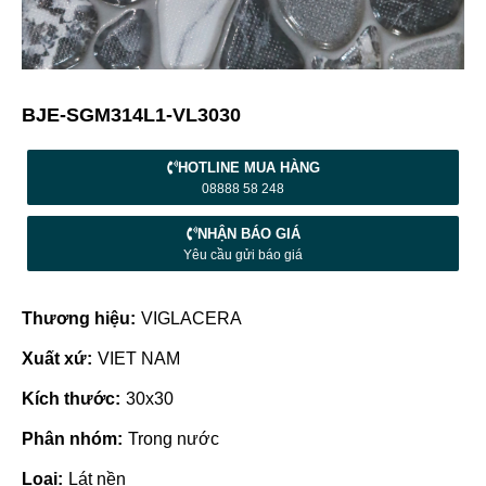
BJE-SGM314L1-VL3030
HOTLINE MUA HÀNG
08888 58 248
NHẬN BÁO GIÁ
Yêu cầu gửi báo giá
Thương hiệu:
VIGLACERA
Xuất xứ:
VIET NAM
Kích thước:
30x30
Phân nhóm:
Trong nước
Loại:
Lát nền