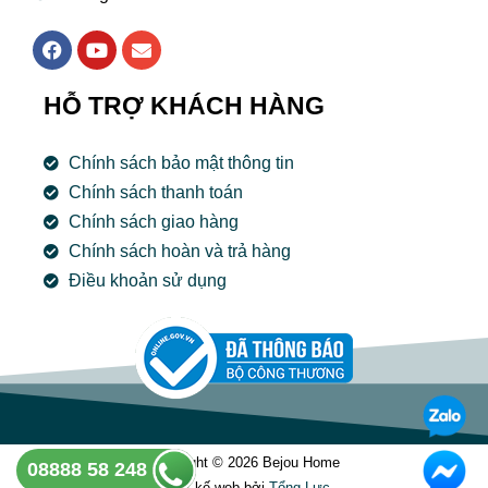
F
Y
E
a
o
n
c
u
v
e
t
e
HỖ TRỢ KHÁCH HÀNG
b
u
l
o
b
o
o
e
p
Chính sách bảo mật thông tin
k
e
Chính sách thanh toán
Chính sách giao hàng
Chính sách hoàn và trả hàng
Điều khoản sử dụng
Copyright © 2026 Bejou Home
08888 58 248
Thiết kế web bởi
Tổng Lưc