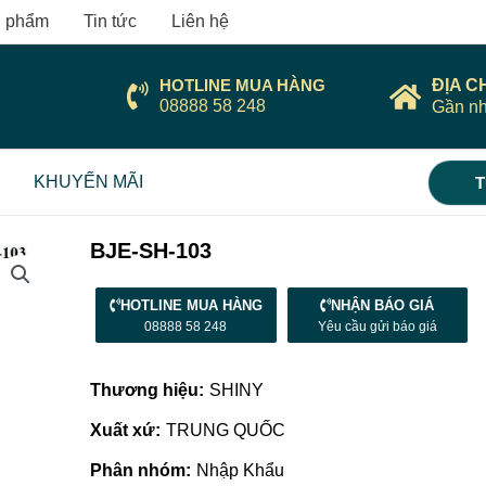
 phẩm
Tin tức
Liên hệ
HOTLINE MUA HÀNG
ĐỊA C
08888 58 248
Gần nh
KHUYẾN MÃI
T
BJE-SH-103
HOTLINE MUA HÀNG
NHẬN BÁO GIÁ
08888 58 248
Yêu cầu gửi báo giá
Thương hiệu:
SHINY
Xuất xứ:
TRUNG QUỐC
Phân nhóm:
Nhập Khẩu