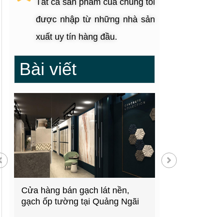
Tất cả sản phẩm của chúng tôi
được nhập từ những nhà sản
xuất uy tín hàng đầu.
Bài viết
g
Cửa hàng bán gạch lát nền,
Showroom thiế
gạch ốp tường tại Quảng Ngãi
kiện bếp tại 