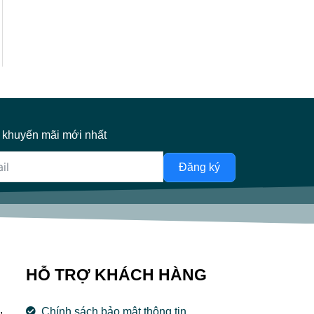
 khuyến mãi mới nhất
Đăng ký
HỖ TRỢ KHÁCH HÀNG
,
Chính sách bảo mật thông tin