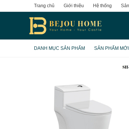
Skip
Trang chủ
Giới thiệu
Hệ thống
Sản
to
content
DANH MỤC SẢN PHẨM
SẢN PHẨM MỚI