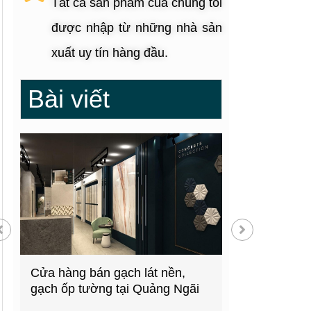
Tất cả sản phẩm của chúng tôi
được nhập từ những nhà sản
xuất uy tín hàng đầu.
Bài viết
g
Cửa hàng bán gạch lát nền,
Showroom thiế
gạch ốp tường tại Quảng Ngãi
kiện bếp tại 