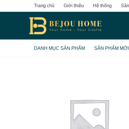
Skip
Trang chủ
Giới thiệu
Hệ thống
Sản
to
content
DANH MỤC SẢN PHẨM
SẢN PHẨM MỚI