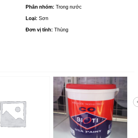
Phân nhóm:
Trong nước
Loại:
Sơn
Đơn vị tính:
Thùng
Giá vật liệu xây dựng tại Quản
Ngãi | Cập nhật mới nhất 2022