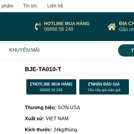
 phẩm
Tin tức
Liên hệ
HOTLINE MUA HÀNG
ĐỊA C
08888 58 248
Gần nh
KHUYẾN MÃI
T
BJE-TA010-T
HOTLINE MUA HÀNG
NHẬN BÁO GIÁ
08888 58 248
Yêu cầu gửi báo giá
Thương hiệu:
SƠN USA
Xuất xứ:
VIET NAM
Kích thước:
24kg/thùng