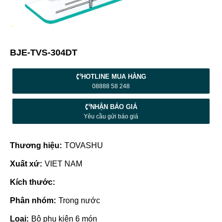
BJE-TVS-304DT
HOTLINE MUA HÀNG
08888 58 248
NHẬN BÁO GIÁ
Yêu cầu gửi báo giá
Thương hiệu:
TOVASHU
Xuất xứ:
VIET NAM
Kích thước:
Phân nhóm:
Trong nước
Loại:
Bộ phụ kiện 6 món