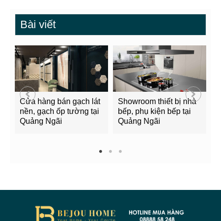
Bài viết
Cửa hàng bán gạch lát
Showroom thiết bị nhà
B
nền, gạch ốp tường tại
bếp, phụ kiện bếp tại
Q
Quảng Ngãi
Quảng Ngãi
2
1
2
3