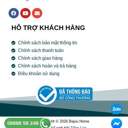
F
Y
E
a
o
n
c
u
v
e
t
e
HỖ TRỢ KHÁCH HÀNG
b
u
l
o
b
o
o
e
p
Chính sách bảo mật thông tin
k
e
Chính sách thanh toán
Chính sách giao hàng
Chính sách hoàn và trả hàng
Điều khoản sử dụng
Copyright © 2026 Bejou Home
08888 58 248
Thiết kế web bởi
Tổng Lưc