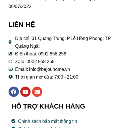
06/07/2022
LIÊN HỆ
Địa chỉ: 31 Quang Trung, P.Lê Hồng Phong, TP.
Quảng Ngãi
Điện thoại: 0902 858 258
Zalo: 0902 858 258
Email:
info@bejouhome.vn
Thời gian mở cửa: 7:00 - 21:00
F
Y
E
a
o
n
c
u
v
e
t
e
HỖ TRỢ KHÁCH HÀNG
b
u
l
o
b
o
o
e
p
Chính sách bảo mật thông tin
k
e