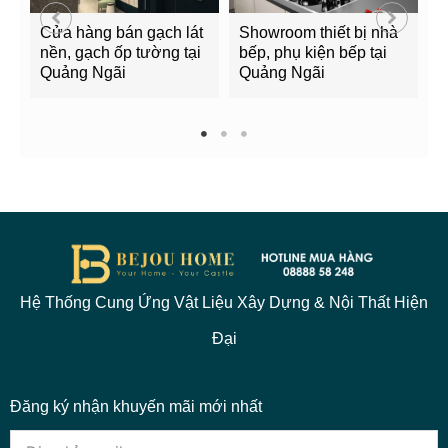
Cửa hàng bán gạch lát
Showroom thiết bị nhà
B
nền, gạch ốp tường tại
bếp, phụ kiện bếp tại
Q
Quảng Ngãi
Quảng Ngãi
2
1
2
3
Hệ Thống Cung Ứng Vật Liệu Xây Dựng & Nội Thất Hiện
Đại
Đăng ký nhận khuyến mãi mới nhất