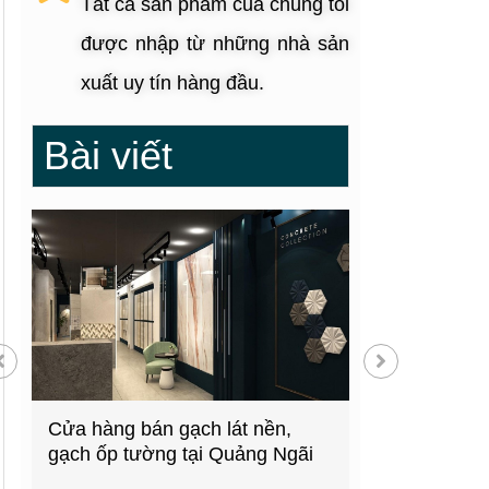
Tất cả sản phẩm của chúng tôi
được nhập từ những nhà sản
xuất uy tín hàng đầu.
Bài viết
g
Cửa hàng bán gạch lát nền,
Showroom thiế
gạch ốp tường tại Quảng Ngãi
kiện bếp tại 