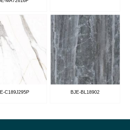
JE-MA72616P
E-C189J295P
BJE-BL18902