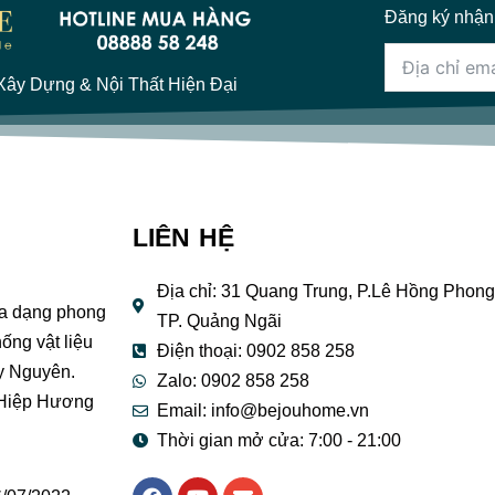
Đăng ký nhận
ây Dựng & Nội Thất Hiện Đại
LIÊN HỆ
Địa chỉ: 31 Quang Trung, P.Lê Hồng Phong
đa dạng phong
TP. Quảng Ngãi
ống vật liệu
Điện thoại: 0902 858 258
y Nguyên.
Zalo: 0902 858 258
 Hiệp Hương
Email:
info@bejouhome.vn
Thời gian mở cửa: 7:00 - 21:00
F
Y
E