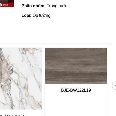
Phân nhóm:
Trong nước
Loại:
Ốp tường
BJE-BW122L19
Giá vật liệu xây dựng tại Quản
Ngãi | Cập nhật mới nhất 2022