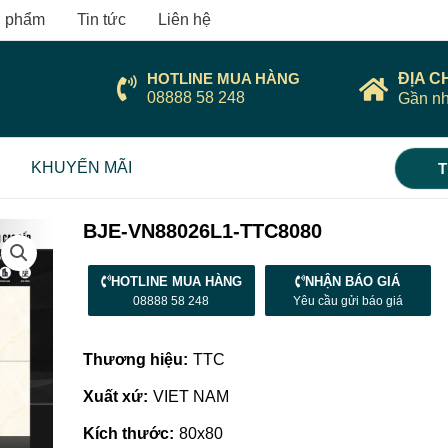
 phẩm
Tin tức
Liên hệ
HOTLINE MUA HÀNG
ĐỊA C
08888 58 248
Gần nh
KHUYẾN MÃI
T
BJE-VN88026L1-TTC8080
HOTLINE MUA HÀNG
NHẬN BÁO GIÁ
08888 58 248
Yêu cầu gửi báo giá
Thương hiệu:
TTC
Xuất xứ:
VIET NAM
Kích thước:
80x80