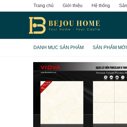
Skip
Trang chủ
Giới thiệu
Hệ thống
Sản
to
content
DANH MỤC SẢN PHẨM
SẢN PHẨM MỚI