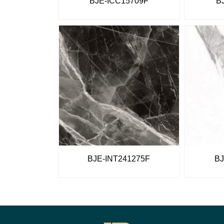
BJE-ICC15709F
B
BJE-INT241275F
BJ