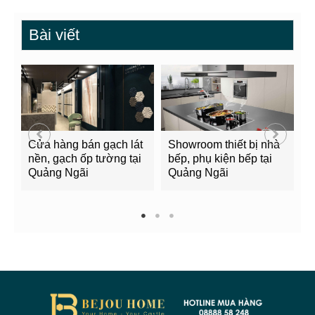
Bài viết
Cửa hàng bán gạch lát
Showroom thiết bị nhà
B
nền, gạch ốp tường tại
bếp, phụ kiện bếp tại
Q
Quảng Ngãi
Quảng Ngãi
2
1
2
3