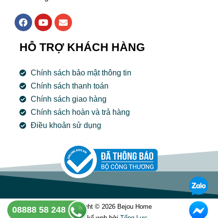
F
Y
E
a
o
n
c
u
v
e
t
e
HỖ TRỢ KHÁCH HÀNG
b
u
l
o
b
o
o
e
p
Chính sách bảo mật thông tin
k
e
Chính sách thanh toán
Chính sách giao hàng
Chính sách hoàn và trả hàng
Điều khoản sử dụng
Copyright © 2026 Bejou Home
08888 58 248
Thiết kế web bởi
Tổng Lưc