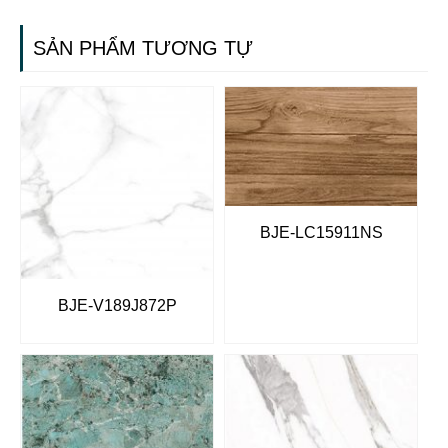
SẢN PHẨM TƯƠNG TỰ
BJE-LC15911NS
BJE-V189J872P