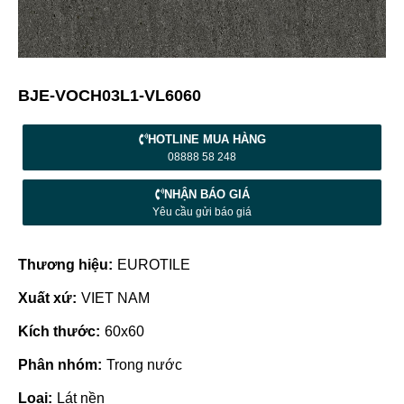
BJE-VOCH03L1-VL6060
HOTLINE MUA HÀNG
08888 58 248
NHẬN BÁO GIÁ
Yêu cầu gửi báo giá
Thương hiệu:
EUROTILE
Xuất xứ:
VIET NAM
Kích thước:
60x60
Phân nhóm:
Trong nước
Loại:
Lát nền