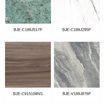
BJE-C189J517P
BJE-C189J295P
BJE-C915108NS
BJE-V189J876P