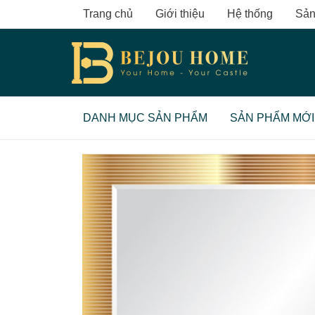
Skip
Trang chủ
Giới thiệu
Hệ thống
Sản
to
content
DANH MỤC SẢN PHẨM
SẢN PHẨM MỚI