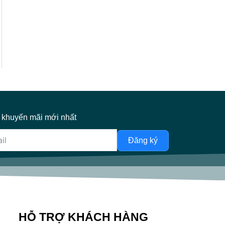
 khuyến mãi mới nhất
Đăng ký
HỖ TRỢ KHÁCH HÀNG