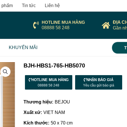
 phẩm
Tin tức
Liên hệ
HOTLINE MUA HÀNG
ĐỊA C
08888 58 248
Gần nh
KHUYẾN MÃI
T
BJH-HBS1-765-HB5070
HOTLINE MUA HÀNG
NHẬN BÁO GIÁ
08888 58 248
Yêu cầu gửi báo giá
Thương hiệu:
BEJOU
Xuất xứ:
VIET NAM
Kích thước:
50 x 70 cm