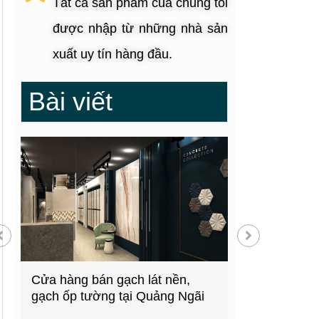
Tất cả sản phẩm của chúng tôi
được nhập từ những nhà sản
xuất uy tín hàng đầu.
Bài viết
g
Cửa hàng bán gạch lát nền,
Showroom thiế
gạch ốp tường tại Quảng Ngãi
kiện bếp tại 