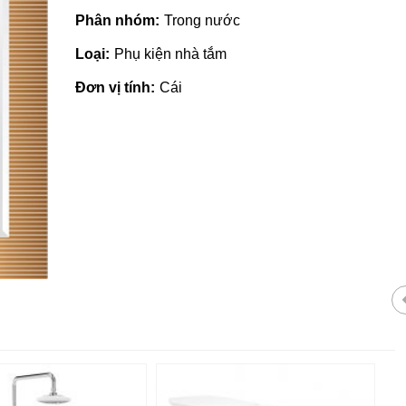
Phân nhóm:
Trong nước
Loại:
Phụ kiện nhà tắm
Đơn vị tính:
Cái
Giá vật liệu xây dựng tại Quản
Ngãi | Cập nhật mới nhất 2022