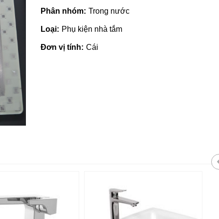
Phân nhóm:
Trong nước
Loại:
Phụ kiện nhà tắm
Đơn vị tính:
Cái
Giá vật liệu xây dựng tại Quản
Ngãi | Cập nhật mới nhất 2022