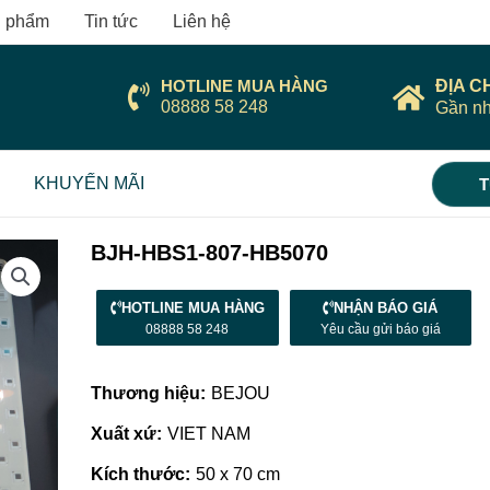
 phẩm
Tin tức
Liên hệ
HOTLINE MUA HÀNG
ĐỊA C
08888 58 248
Gần nh
KHUYẾN MÃI
T
BJH-HBS1-807-HB5070
HOTLINE MUA HÀNG
NHẬN BÁO GIÁ
08888 58 248
Yêu cầu gửi báo giá
Thương hiệu:
BEJOU
Xuất xứ:
VIET NAM
Kích thước:
50 x 70 cm