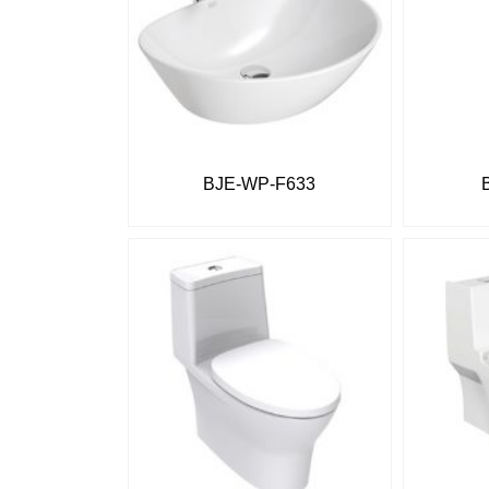
BJE-WP-F633