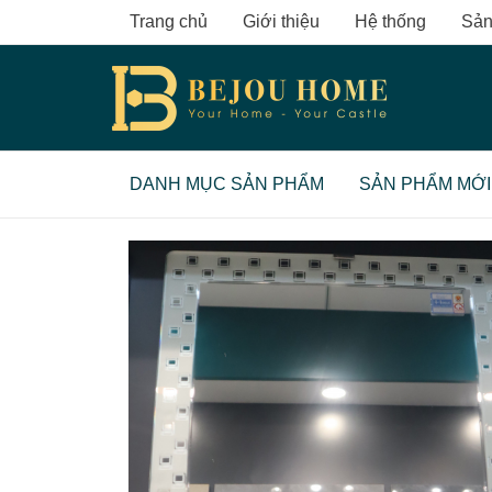
Skip
Trang chủ
Giới thiệu
Hệ thống
Sản
to
content
DANH MỤC SẢN PHẨM
SẢN PHẨM MỚI