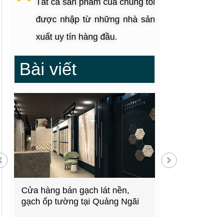
Tất cả sản phẩm của chúng tôi
được nhập từ những nhà sản
xuất uy tín hàng đầu.
Bài viết
g
Cửa hàng bán gạch lát nền,
Showroom thiế
gạch ốp tường tại Quảng Ngãi
kiện bếp tại 