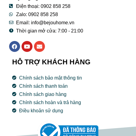
Điện thoại: 0902 858 258
Zalo: 0902 858 258
Email:
info@bejouhome.vn
Thời gian mở cửa: 7:00 - 21:00
F
Y
E
a
o
n
c
u
v
e
t
e
HỖ TRỢ KHÁCH HÀNG
b
u
l
o
b
o
o
e
p
Chính sách bảo mật thông tin
k
e
Chính sách thanh toán
Chính sách giao hàng
Chính sách hoàn và trả hàng
Điều khoản sử dụng