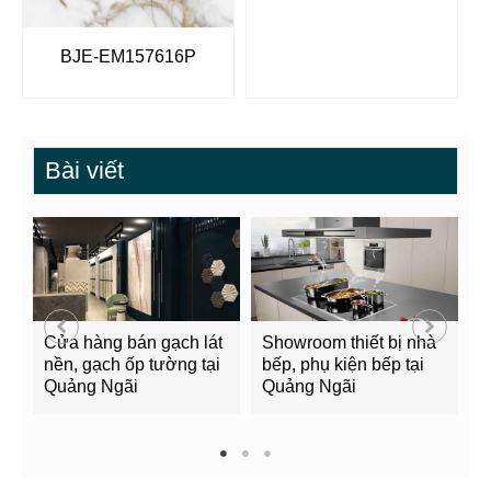
BJE-EM157616P
Bài viết
Cửa hàng bán gạch lát
Showroom thiết bị nhà
B
nền, gạch ốp tường tại
bếp, phụ kiện bếp tại
Q
Quảng Ngãi
Quảng Ngãi
2
1
2
3