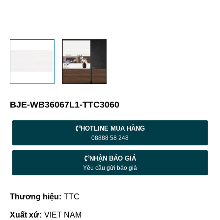
BJE-WB36067L1-TTC3060
HOTLINE MUA HÀNG
08888 58 248
NHẬN BÁO GIÁ
Yêu cầu gửi báo giá
Thương hiệu:
TTC
Xuất xứ:
VIET NAM