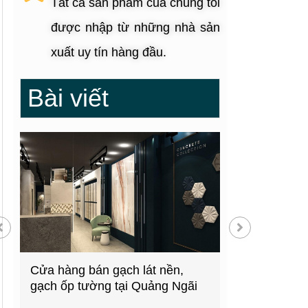
Tất cả sản phẩm của chúng tôi
được nhập từ những nhà sản
xuất uy tín hàng đầu.
Bài viết
g
Cửa hàng bán gạch lát nền,
Showroom thiế
gạch ốp tường tại Quảng Ngãi
kiện bếp tại 