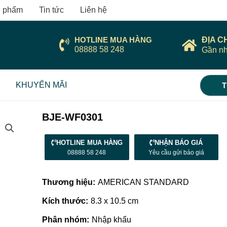
 phẩm
Tin tức
Liên hệ
HOTLINE MUA HÀNG
ĐỊA C
08888 58 248
Gần nh
KHUYẾN MÃI
T
BJE-WF0301
HOTLINE MUA HÀNG
NHẬN BÁO GIÁ
08888 58 248
Yêu cầu gửi báo giá
Thương hiệu:
AMERICAN STANDARD
Kích thước:
8.3 x 10.5 cm
Phân nhóm:
Nhập khẩu