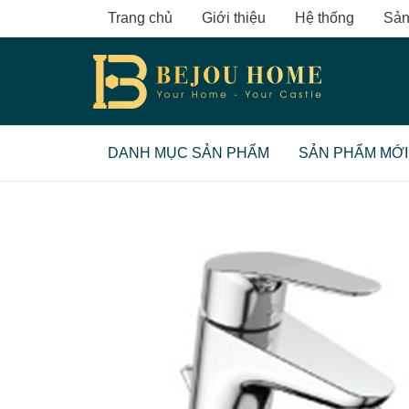
Skip
Trang chủ
Giới thiệu
Hệ thống
Sản
to
content
DANH MỤC SẢN PHẨM
SẢN PHẨM MỚI