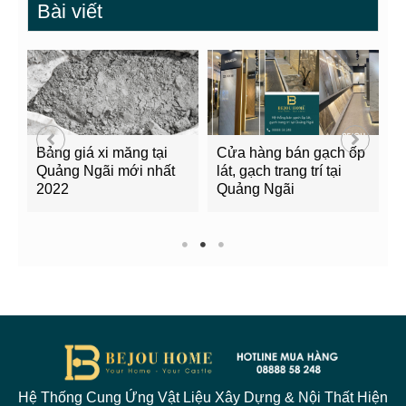
Bài viết
Bảng giá xi măng tại
Cửa hàng bán gạch ốp
B
Quảng Ngãi mới nhất
lát, gạch trang trí tại
m
2022
Quảng Ngãi
l
Q
1
2
3
Hệ Thống Cung Ứng Vật Liệu Xây Dựng & Nội Thất Hiện