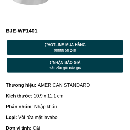
BJE-WF1401
HOTLINE MUA HÀNG
08888 58 248
NHẬN BÁO GIÁ
Yêu cầu gửi báo giá
Thương hiệu:
AMERICAN STANDARD
Kích thước:
10.9 x 11.1 cm
Phân nhóm:
Nhập khẩu
Loại:
Vòi rửa mặt lavabo
Đơn vị tính:
Cái