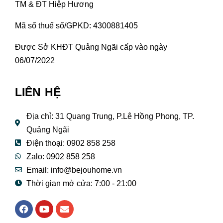
TM & ĐT Hiệp Hương
Mã số thuế số/GPKD: 4300881405
Được Sở KHĐT Quảng Ngãi cấp vào ngày
06/07/2022
LIÊN HỆ
Địa chỉ: 31 Quang Trung, P.Lê Hồng Phong, TP.
Quảng Ngãi
Điện thoại: 0902 858 258
Zalo: 0902 858 258
Email:
info@bejouhome.vn
Thời gian mở cửa: 7:00 - 21:00
F
Y
E
a
o
n
c
u
v