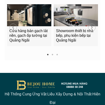
Cửa hàng bán gạch lát
Showroom thiết bị nhà
B
nền, gạch ốp tường tại
bếp, phụ kiện bếp tại
Q
Quảng Ngãi
Quảng Ngãi
2
1
2
3
Hệ Thống Cung Ứng Vật Liệu Xây Dựng & Nội Thất Hiện
Đại