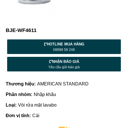
BJE-WF4611
HOTLINE MUA HÀNG
08888 58 248
NHẬN BÁO GIÁ
Yêu cầu gửi báo giá
Thương hiệu:
AMERICAN STANDARD
Phân nhóm:
Nhập khẩu
Loại:
Vòi rửa mặt lavabo
Đơn vị tính:
Cái