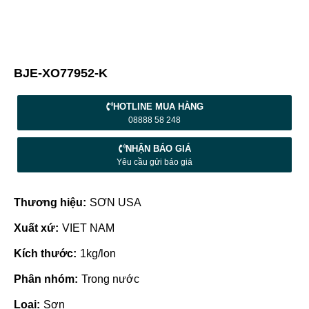
BJE-XO77952-K
HOTLINE MUA HÀNG
08888 58 248
NHẬN BÁO GIÁ
Yêu cầu gửi báo giá
Thương hiệu:
SƠN USA
Xuất xứ:
VIET NAM
Kích thước:
1kg/lon
Phân nhóm:
Trong nước
Loại:
Sơn