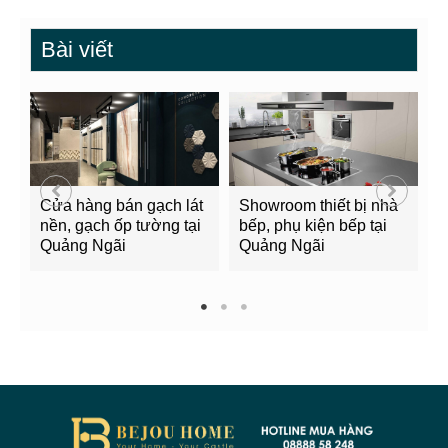
Bài viết
Cửa hàng bán gạch lát
Showroom thiết bị nhà
B
nền, gạch ốp tường tại
bếp, phụ kiện bếp tại
Q
Quảng Ngãi
Quảng Ngãi
2
1
2
3