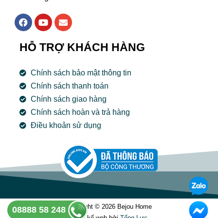
F
Y
E
a
o
n
c
u
v
e
t
e
HỖ TRỢ KHÁCH HÀNG
b
u
l
o
b
o
o
e
p
Chính sách bảo mật thông tin
k
e
Chính sách thanh toán
Chính sách giao hàng
Chính sách hoàn và trả hàng
Điều khoản sử dụng
Copyright © 2026 Bejou Home
08888 58 248
Thiết kế web bởi
Tổng Lưc