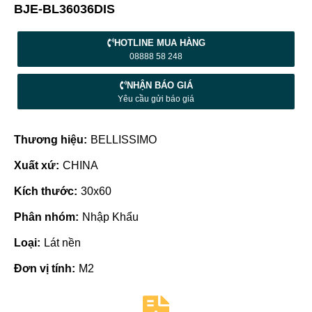
BJE-BL36036DIS
HOTLINE MUA HÀNG
08888 58 248
NHẬN BÁO GIÁ
Yêu cầu gửi báo giá
Thương hiệu:
BELLISSIMO
Xuất xứ:
CHINA
Kích thước:
30x60
Phân nhóm:
Nhập Khẩu
Loại:
Lát nền
Đơn vị tính:
M2