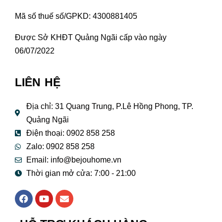
Mã số thuế số/GPKD: 4300881405
Được Sở KHĐT Quảng Ngãi cấp vào ngày
06/07/2022
LIÊN HỆ
Địa chỉ: 31 Quang Trung, P.Lê Hồng Phong, TP.
Quảng Ngãi
Điện thoại: 0902 858 258
Zalo: 0902 858 258
Email:
info@bejouhome.vn
Thời gian mở cửa: 7:00 - 21:00
F
Y
E
a
o
n
c
u
v
e
t
e