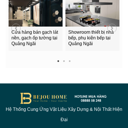
Cửa hàng bán gạch lát
Showroom thiết bị nhà
B
nền, gạch ốp tường tại
bếp, phụ kiện bếp tại
Q
Quảng Ngãi
Quảng Ngãi
2
1
2
3
Hệ Thống Cung Ứng Vật Liệu Xây Dựng & Nội Thất Hiện
Đại