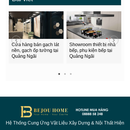
Cửa hàng bán gạch lát
Showroom thiết bị nhà
B
nền, gạch ốp tường tại
bếp, phụ kiện bếp tại
Q
Quảng Ngãi
Quảng Ngãi
2
1
2
3
Hệ Thống Cung Ứng Vật Liệu Xây Dựng & Nội Thất Hiện