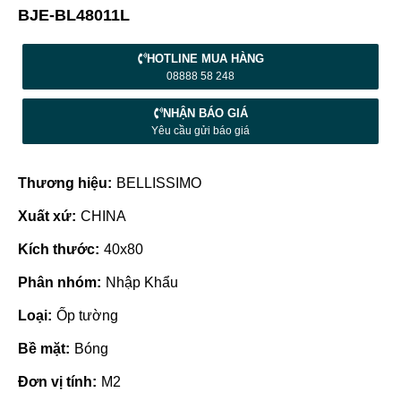
BJE-BL48011L
HOTLINE MUA HÀNG
08888 58 248
NHẬN BÁO GIÁ
Yêu cầu gửi báo giá
Thương hiệu:
BELLISSIMO
Xuất xứ:
CHINA
Kích thước:
40x80
Phân nhóm:
Nhập Khẩu
Loại:
Ốp tường
Bề mặt:
Bóng
Đơn vị tính:
M2