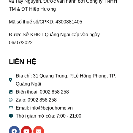
và Tây Nguyên. Được vận hành bởi Công ty TNHH
TM & ĐT Hiệp Hương
Mã số thuế số/GPKD: 4300881405
Được Sở KHĐT Quảng Ngãi cấp vào ngày
06/07/2022
LIÊN HỆ
Địa chỉ: 31 Quang Trung, P.Lê Hồng Phong, TP.
Quảng Ngãi
Điện thoại: 0902 858 258
Zalo: 0902 858 258
Email:
info@bejouhome.vn
Thời gian mở cửa: 7:00 - 21:00
F
Y
E