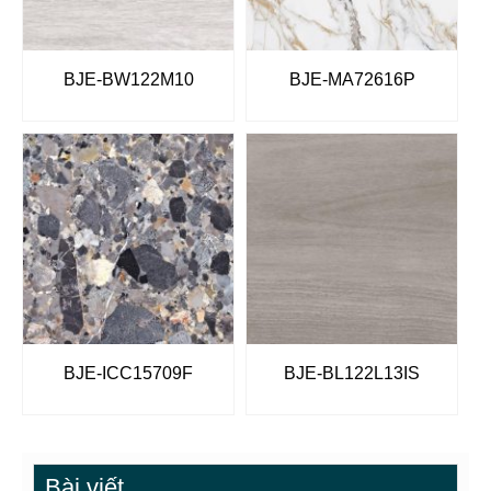
BJE-BW122M10
BJE-MA72616P
BJE-ICC15709F
BJE-BL122L13IS
Bài viết