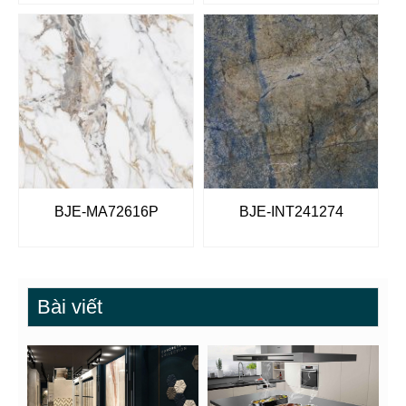
BJE-MA72616P
BJE-INT241274
Bài viết