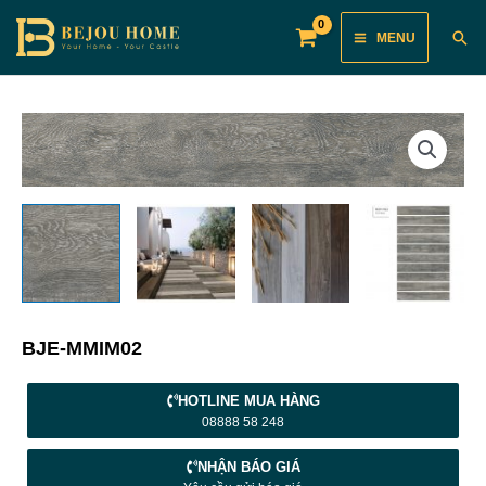
Skip
Main
Sea
MENU
to
Menu
content
BJE-MMIM02
HOTLINE MUA HÀNG
08888 58 248
NHẬN BÁO GIÁ