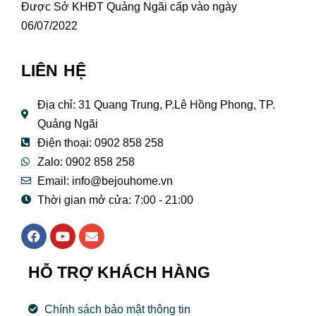
Được Sở KHĐT Quảng Ngãi cấp vào ngày
06/07/2022
LIÊN HỆ
Địa chỉ: 31 Quang Trung, P.Lê Hồng Phong, TP.
Quảng Ngãi
Điện thoại: 0902 858 258
Zalo: 0902 858 258
Email:
info@bejouhome.vn
Thời gian mở cửa: 7:00 - 21:00
F
Y
E
a
o
n
c
u
v
e
t
e
HỖ TRỢ KHÁCH HÀNG
b
u
l
o
b
o
o
e
p
Chính sách bảo mật thông tin