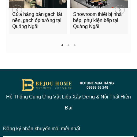
Cửa hàng bán gạch lát
Showroom thiết bị nhà
B
nền, gạch ốp tường tại
bếp, phụ kiện bếp tại
Q
Quảng Ngãi
Quảng Ngãi
2
1
2
3
Hệ Thống Cung Ứng Vật Liệu Xây Dựng & Nội Thất Hiện
Đại
Đăng ký nhận khuyến mãi mới nhất