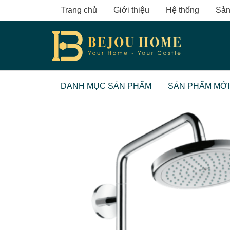
Skip
Trang chủ
Giới thiệu
Hệ thống
Sản
to
content
DANH MỤC SẢN PHẨM
SẢN PHẨM MỚI