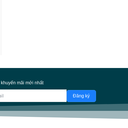
 khuyến mãi mới nhất
Đăng ký