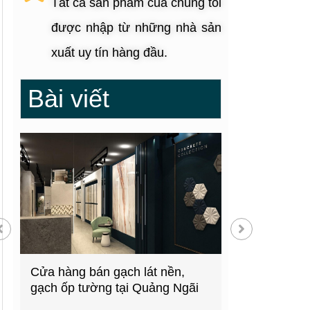
Tất cả sản phẩm của chúng tôi
được nhập từ những nhà sản
xuất uy tín hàng đầu.
Bài viết
g
Cửa hàng bán gạch lát nền,
Showroom thiế
gạch ốp tường tại Quảng Ngãi
kiện bếp tại 