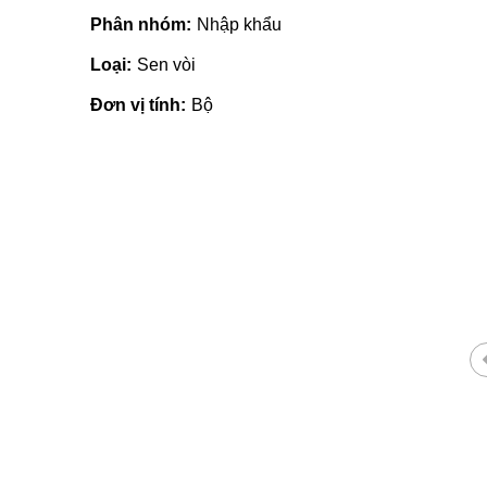
Phân nhóm:
Nhập khẩu
Loại:
Sen vòi
Đơn vị tính:
Bộ
Giá vật liệu xây dựng tại Quản
Ngãi | Cập nhật mới nhất 2022