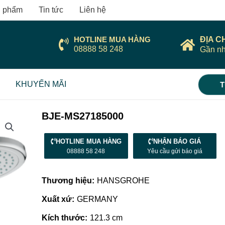
 phẩm
Tin tức
Liên hệ
HOTLINE MUA HÀNG
ĐỊA C
08888 58 248
Gần nh
KHUYẾN MÃI
T
BJE-MS27185000
HOTLINE MUA HÀNG
NHẬN BÁO GIÁ
08888 58 248
Yêu cầu gửi báo giá
Thương hiệu:
HANSGROHE
Xuất xứ:
GERMANY
Kích thước:
121.3 cm