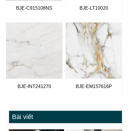
BJE-C915108NS
BJE-LT10020
BJE-INT241270
BJE-EM157616P
Bài viết