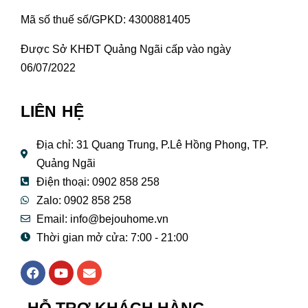
Mã số thuế số/GPKD: 4300881405
Được Sở KHĐT Quảng Ngãi cấp vào ngày
06/07/2022
LIÊN HỆ
Địa chỉ: 31 Quang Trung, P.Lê Hồng Phong, TP.
Quảng Ngãi
Điện thoại: 0902 858 258
Zalo: 0902 858 258
Email:
info@bejouhome.vn
Thời gian mở cửa: 7:00 - 21:00
F
Y
E
a
o
n
c
u
v
e
t
e
HỖ TRỢ KHÁCH HÀNG