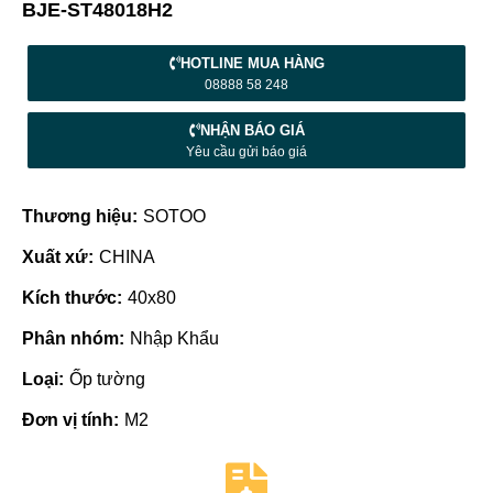
BJE-ST48018H2
HOTLINE MUA HÀNG
08888 58 248
NHẬN BÁO GIÁ
Yêu cầu gửi báo giá
Thương hiệu:
SOTOO
Xuất xứ:
CHINA
Kích thước:
40x80
Phân nhóm:
Nhập Khẩu
Loại:
Ốp tường
Đơn vị tính:
M2