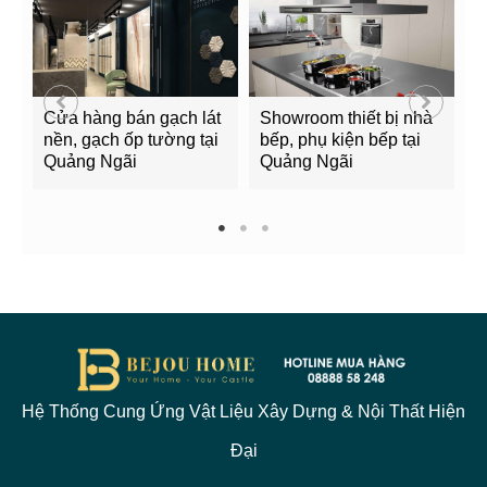
Cửa hàng bán gạch lát
Showroom thiết bị nhà
B
nền, gạch ốp tường tại
bếp, phụ kiện bếp tại
Q
Quảng Ngãi
Quảng Ngãi
2
1
2
3
Hệ Thống Cung Ứng Vật Liệu Xây Dựng & Nội Thất Hiện
Đại