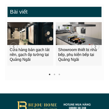
Bài viết
Cửa hàng bán gạch lát
Showroom thiết bị nhà
B
nền, gạch ốp tường tại
bếp, phụ kiện bếp tại
Q
Quảng Ngãi
Quảng Ngãi
2
1
2
3