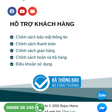
F
Y
E
a
o
n
c
u
v
e
t
e
HỖ TRỢ KHÁCH HÀNG
b
u
l
o
b
o
o
e
p
Chính sách bảo mật thông tin
k
e
Chính sách thanh toán
Chính sách giao hàng
Chính sách hoàn và trả hàng
Điều khoản sử dụng
Copyright © 2026 Bejou Home
08888 58 248
Thiết kế web bởi
Tổng Lưc