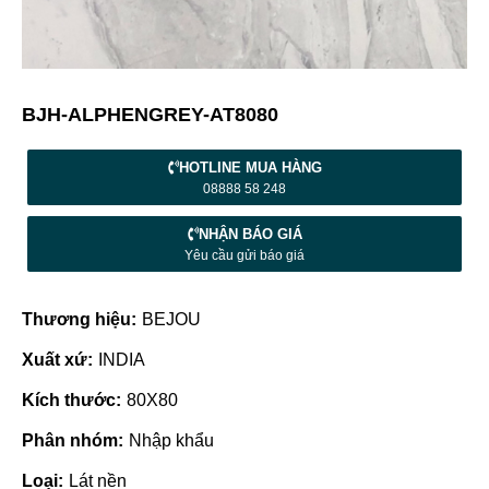
BJH-ALPHENGREY-AT8080
HOTLINE MUA HÀNG
08888 58 248
NHẬN BÁO GIÁ
Yêu cầu gửi báo giá
Thương hiệu:
BEJOU
Xuất xứ:
INDIA
Kích thước:
80X80
Phân nhóm:
Nhập khẩu
Loại:
Lát nền