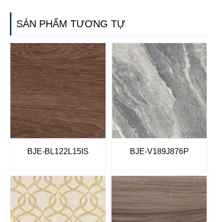
SẢN PHẨM TƯƠNG TỰ
BJE-BL122L15IS
BJE-V189J876P