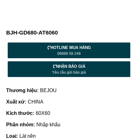
BJH-GD680-AT6060
HOTLINE MUA HÀNG
08888 58 248
NHẬN BÁO GIÁ
Yêu cầu gửi báo giá
Thương hiệu:
BEJOU
Xuất xứ:
CHINA
Kích thước:
60X60
Phân nhóm:
Nhập khẩu
Loại:
Lát nền