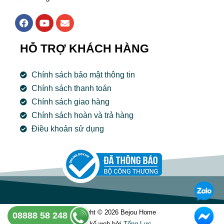
F
Y
E
a
o
n
c
u
v
e
t
e
HỖ TRỢ KHÁCH HÀNG
b
u
l
o
b
o
o
e
p
Chính sách bảo mật thông tin
k
e
Chính sách thanh toán
Chính sách giao hàng
Chính sách hoàn và trả hàng
Điều khoản sử dụng
Copyright © 2026 Bejou Home
08888 58 248
Thiết kế web bởi
Tổng Lưc