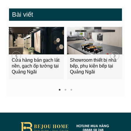
Bài viết
Cửa hàng bán gạch lát
Showroom thiết bị nhà
B
nền, gạch ốp tường tại
bếp, phụ kiện bếp tại
Q
Quảng Ngãi
Quảng Ngãi
2
1
2
3