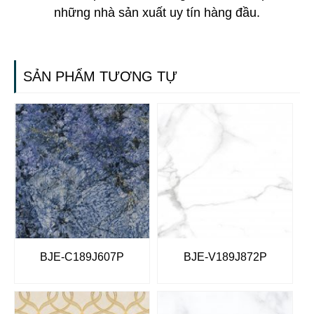
những nhà sản xuất uy tín hàng đầu.
SẢN PHẨM TƯƠNG TỰ
BJE-C189J607P
BJE-V189J872P