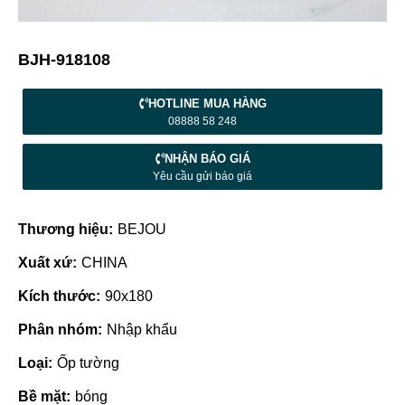
BJH-918108
HOTLINE MUA HÀNG
08888 58 248
NHẬN BÁO GIÁ
Yêu cầu gửi báo giá
Thương hiệu:
BEJOU
Xuất xứ:
CHINA
Kích thước:
90x180
Phân nhóm:
Nhập khẩu
Loại:
Ốp tường
Bề mặt:
bóng