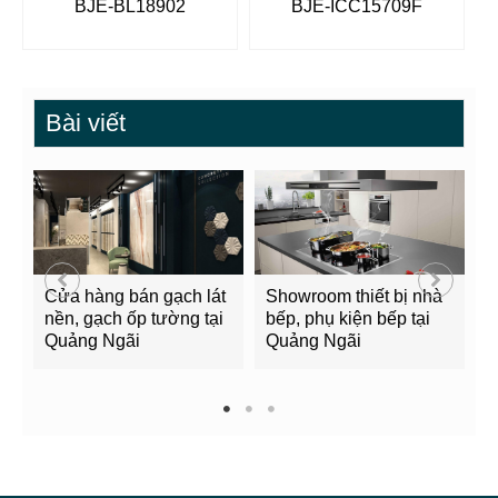
BJE-BL18902
BJE-ICC15709F
Bài viết
bán gạch lát
Showroom thiết bị nhà
Bảng giá xi măng 
ốp tường tại
bếp, phụ kiện bếp tại
Quảng Ngãi mới 
i
Quảng Ngãi
2022
1
2
3