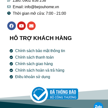
Zalo: 0902 858 258
Email:
info@bejouhome.vn
Thời gian mở cửa: 7:00 - 21:00
F
Y
E
a
o
n
c
u
v
e
t
e
HỖ TRỢ KHÁCH HÀNG
b
u
l
o
b
o
o
e
p
Chính sách bảo mật thông tin
k
e
Chính sách thanh toán
Chính sách giao hàng
Chính sách hoàn và trả hàng
Điều khoản sử dụng