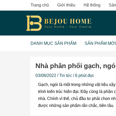
Skip
Trang chủ
Giới thiệu
Hệ thống
Sản
to
content
DANH MỤC SẢN PHẨM
SẢN PHẨM MỚI
Nhà phân phối gạch, ngói
03/08/2022
/
Tin tức
/
6 phút đọc
Gạch, ngói là một trong những vật liệu xâ
trình kiến trúc hiện đại. Đây cũng là phần
nhà. Chính vì thế, chủ đầu tư phải chọn n
được những sản phẩm rắn chắc, bền lâu.