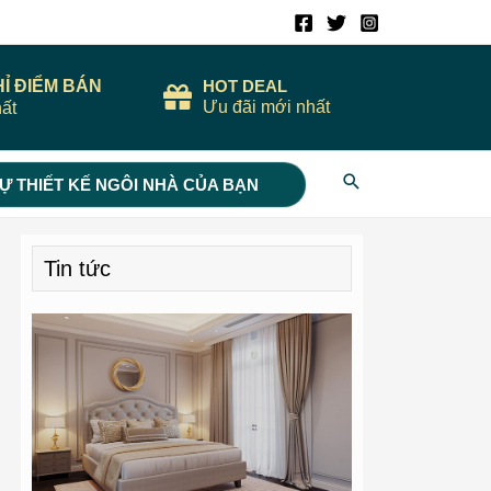
HỈ ĐIỂM BÁN
HOT DEAL
Ưu đãi mới nhất
ất
Search
Ự THIẾT KẾ NGÔI NHÀ CỦA BẠN
Tin tức