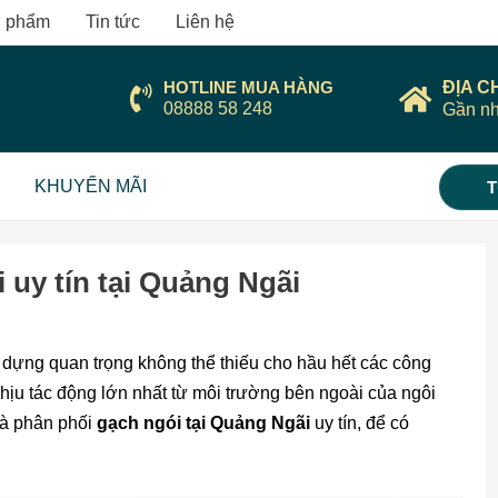
 phẩm
Tin tức
Liên hệ
HOTLINE MUA HÀNG
ĐỊA C
08888 58 248
Gần nh
KHUYẾN MÃI
T
 uy tín tại Quảng Ngãi
y dựng quan trọng không thể thiếu cho hầu hết các công
 chịu tác động lớn nhất từ môi trường bên ngoài của ngôi
hà phân phối
gạch ngói tại Quảng Ngãi
uy tín, để có