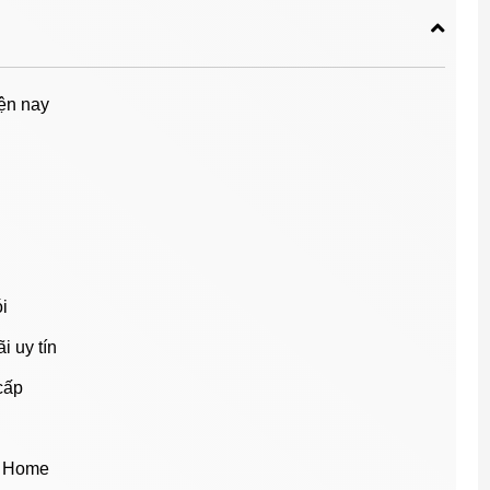
iện nay
i
i uy tín
cấp
u Home