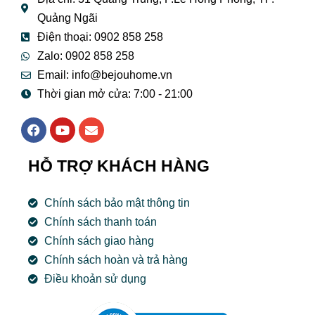
Quảng Ngãi
Điện thoại: 0902 858 258
Zalo: 0902 858 258
Email:
info@bejouhome.vn
Thời gian mở cửa: 7:00 - 21:00
F
Y
E
a
o
n
c
u
v
e
t
e
HỖ TRỢ KHÁCH HÀNG
b
u
l
o
b
o
o
e
p
Chính sách bảo mật thông tin
k
e
Chính sách thanh toán
Chính sách giao hàng
Chính sách hoàn và trả hàng
Điều khoản sử dụng