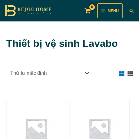
Skip
Main
Sea
MENU
to
Menu
content
Thiết bị vệ sinh Lavabo