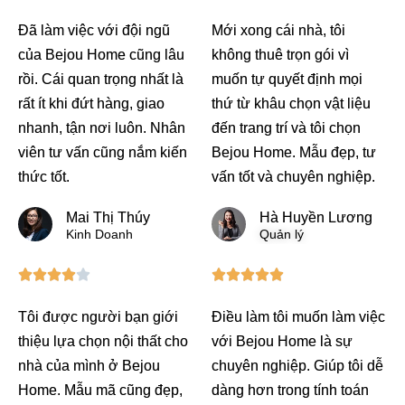
.
/
Đã làm việc với đội ngũ
Mới xong cái nhà, tôi
6
5
của Bejou Home cũng lâu
không thuê trọn gói vì
/
rồi. Cái quan trọng nhất là
muốn tự quyết định mọi
5
rất ít khi đứt hàng, giao
thứ từ khâu chọn vật liệu
nhanh, tận nơi luôn. Nhân
đến trang trí và tôi chọn
viên tư vấn cũng nắm kiến
Bejou Home. Mẫu đẹp, tư
thức tốt.
vấn tốt và chuyên nghiệp.
Mai Thị Thúy
Hà Huyền Lương
Kinh Doanh
Quản lý
4
5










/
/
Tôi được người bạn giới
Điều làm tôi muốn làm việc
5
5
thiệu lựa chọn nội thất cho
với Bejou Home là sự
nhà của mình ở Bejou
chuyên nghiệp. Giúp tôi dễ
Home. Mẫu mã cũng đẹp,
dàng hơn trong tính toán