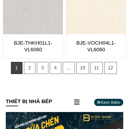
BJE-THKH01L1-
BJE-VOCH04L1-
VL6060
VL6060
1
2
3
4
…
10
11
12
Main
THIẾT BỊ NHÀ BẾP
Xem thêm
Menu