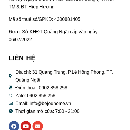
TM & ĐT Hiệp Hương
Mã số thuế số/GPKD: 4300881405
Được Sở KHĐT Quảng Ngãi cấp vào ngày
06/07/2022
LIÊN HỆ
Địa chỉ: 31 Quang Trung, P.Lê Hồng Phong, TP.
Quảng Ngãi
Điện thoại: 0902 858 258
Zalo: 0902 858 258
Email:
info@bejouhome.vn
Thời gian mở cửa: 7:00 - 21:00
F
Y
E
a
o
n