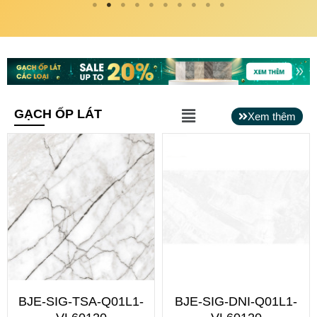
Main
GẠCH ỐP LÁT
Xem thêm
Menu
BJE-SIG-TSA-Q01L1-
BJE-SIG-DNI-Q01L1-