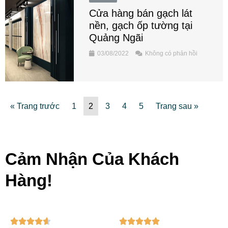
Cửa hàng bán gạch lát
nền, gạch ốp tường tại
Quảng Ngãi
03/08/2022
Không có phản hồi
« Trang trước
1
2
3
4
5
Trang sau »
Cảm Nhận Của Khách
Hàng!
4
5









